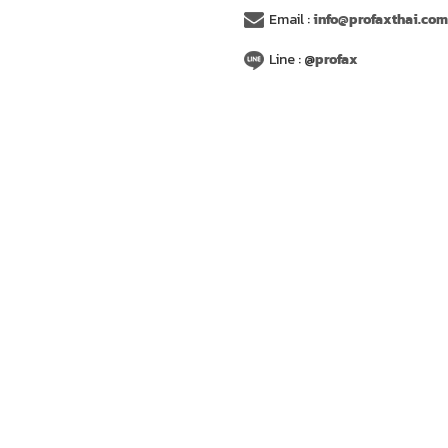
Email :
info@profaxthai.co
Line : @
profax